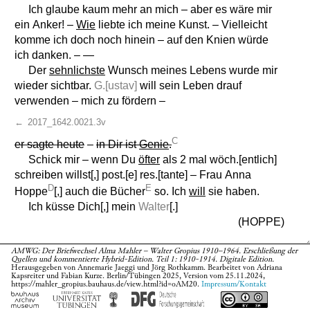
Ich glaube kaum mehr an mich – aber es wäre mir
ein Anker! –
Wie
liebte ich meine Kunst. – Vielleicht
komme ich doch noch hinein – auf den Knien würde
ich danken. – —
Der
sehnlichste
Wunsch meines Lebens wurde mir
wieder sichtbar.
G.[ustav]
will sein Leben drauf
verwenden – mich zu fördern –
←
2017_1642.0021.3v
C
er sagte heute
–
in Dir ist
Genie
.
Schick mir – wenn Du
öfter
als 2 mal wöch.[entlich]
schreiben willst[,] post.[e] res.[tante] – Frau Anna
D
E
Hoppe
[,] auch die Bücher
so
. Ich
will
sie haben.
Ich küsse Dich[,] mein
Walter
[.]
(HOPPE)
AMWG: Der Briefwechsel Alma Mahler – Walter Gropius 1910–1964. Erschließung der
Quellen und kommentierte Hybrid-Edition. Teil 1: 1910-1914. Digitale Edition.
Herausgegeben von Annemarie Jaeggi und Jörg Rothkamm. Bearbeitet von Adriana
Apparat
Kapsreiter und Fabian Kurze. Berlin/Tübingen 2025, Version vom 25.11.2024,
https://mahler_gropius.bauhaus.de/view.html?id=oAM20.
Impressum/Kontakt
Alles einblenden